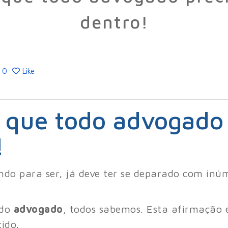
dentro!
0
Like
s que todo advogado 
!
do para ser, já deve ter se deparado com inúme
odo
advogado
, todos sabemos. Esta afirmação 
ido.