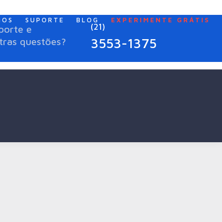
NOS
SUPORTE
BLOG
EXPERIMENTE GRÁTIS
(21)
porte e
3553-1375
tras questões?